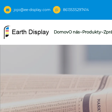
jojo@ee-display.com
8613535297414
Domov
O nás
Produkty
Zpr