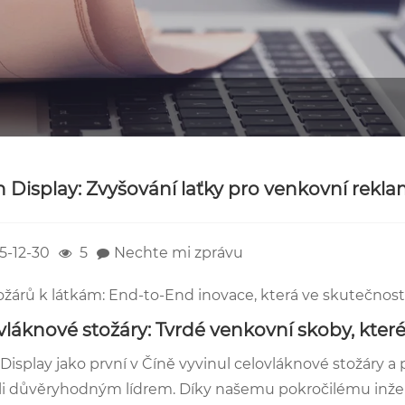
h Display: Zvyšování laťky pro venkovní reklam
5-12-30
5
Nechte mi zprávu
ožárů k látkám: End-to-End inovace, která ve skutečnos
vláknové stožáry: Tvrdé venkovní skoby, které
 Display jako první v Číně vyvinul celovláknové stožáry 
ali důvěryhodným lídrem. Díky našemu pokročilému inžený