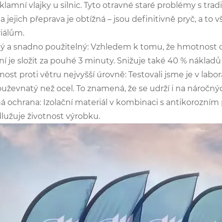
klamní vlajky u silnic. Tyto otravné staré problémy s tradi
a jejich přeprava je obtížná – jsou definitivně pryč, a 
iálům.
ký a snadno použitelný: Vzhledem k tomu, že hmotnost o
í je složit za pouhé 3 minuty. Snižuje také 40 % nákladů
nost proti větru nejvyšší úrovně: Testovali jsme je v labor
uževnatý než ocel. To znamená, že se udrží i na náročnýc
ná ochrana: Izolační materiál v kombinaci s antikorozní
dlužuje životnost výrobku.