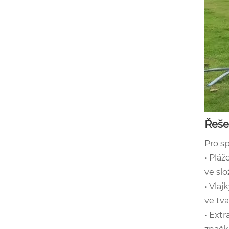
Řeše
Pro s
• Pláž
ve slo
• Vlaj
ve tva
• Extr