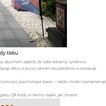
dy tisku
, abychom zajistili, že vaše reklamy vyniknou:
ávají větru a slunci, téměř nevyblednou a odolávají
í principů psychologie barev – takže chodci zaznamenají
gany, QR kódy a návrhy vlajek, jak chcete.