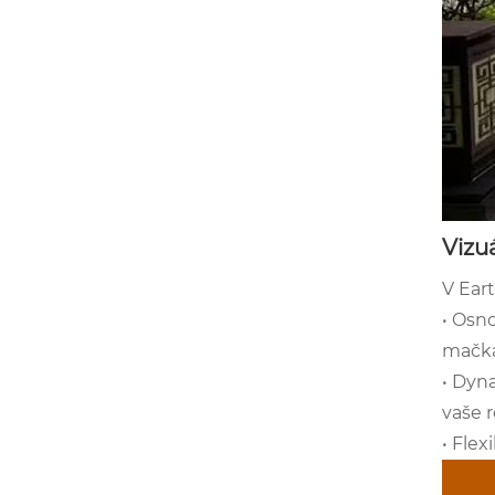
Vizu
V Ear
• Osno
mačkán
• Dyn
vaše 
• Flex