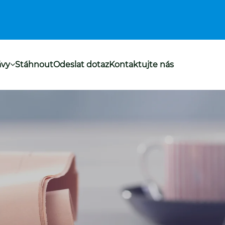
ávy
Stáhnout
Odeslat dotaz
Kontaktujte nás