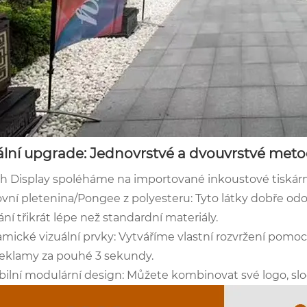
ální upgrade: Jednovrstvé a dvouvrstvé meto
th Display spoléháme na importované inkoustové tiskárny
vní pletenina/Pongee z polyesteru: Tyto látky dobře odol
í třikrát lépe než standardní materiály.
amické vizuální prvky: Vytváříme vlastní rozvržení pomoc
reklamy za pouhé 3 sekundy.
ibilní modulární design: Můžete kombinovat své logo, slo