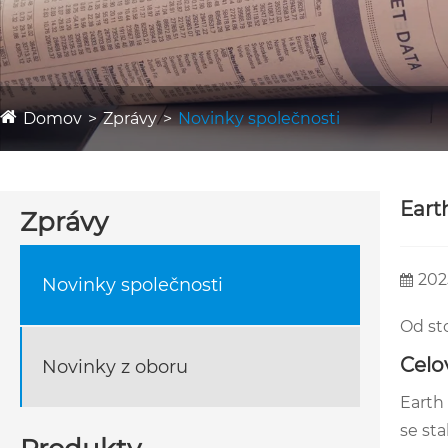
Domov
Zprávy
Novinky společnosti
Eart
Zprávy
202
Novinky společnosti
Od st
Celo
Novinky z oboru
Earth
se st