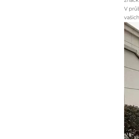
značk
V prů
vašic