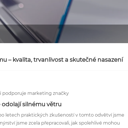
u – kvalita, trvanlivost a skutečné nasazení
ti podporuje marketing značky
 odolají silnému větru
a po letech praktických zkušeností v tomto odvětví jsme
rství jsme zcela přepracovali, jak spolehlivé mohou