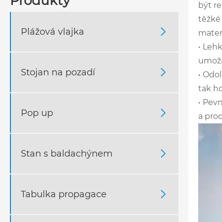
Produkty
být re
těžké 
Plážová vlajka

mater
• Leh
umožn
Stojan na pozadí

• Odol
tak ho
• Pev
Pop up

a pro
Stan s baldachýnem

Tabulka propagace
