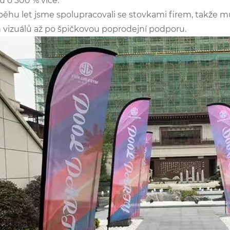
u o 300 % více.
běhu let jsme spolupracovali se stovkami firem, takž
h vizuálů až po špičkovou poprodejní podporu.