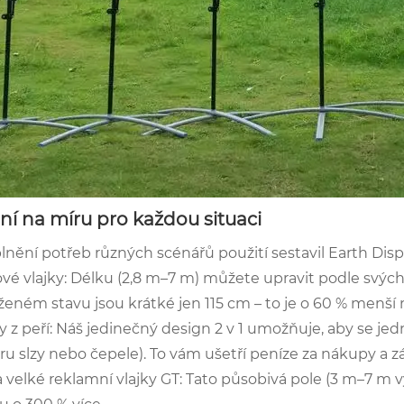
ní na míru pro každou situaci
plnění potřeb různých scénářů použití sestavil Earth Dis
ové vlajky: Délku (2,8 m–7 m) můžete upravit podle svých
ženém stavu jsou krátké jen 115 cm – to je o 60 % menší n
ky z peří: Náš jedinečný design 2 v 1 umožňuje, aby se jed
ru slzy nebo čepele). To vám ušetří peníze za nákupy a z
a velké reklamní vlajky GT: Tato působivá pole (3 m–7 m 