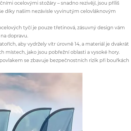
čními ocelovými stožáry – snadno rezivějí, jsou příliš
to vše díky našim nezávisle vyvinutým celovláknovým
celových tyčí je pouze třetinová, zásuvný design vám
 na dopravu.
atořích, aby vydržely vítr úrovně 14, a materiál je dvakrát
h místech, jako jsou pobřežní oblasti a vysoké hory.
m povlakem se zbavuje bezpečnostních rizik při bouřkách