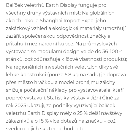
Balíček veletrhů Earth Display funguje pro
všechny druhy výstavních míst: Na globálních
akcích, jako je Shanghai Import Expo, jeho
zakázkový vzhled a ekologické materiály umožňují
zazářit společenskou odpovědnost značky a
přitahují mezinárodní kupce; Na průmyslových
výstavách se modulární design vejde do 36-100㎡
stánků, což zdůrazňuje klíčové vlastnosti produktů;
Na regionálních investičních veletrzích díky své
lehké konstrukci (pouze 5,8 kg na sadu) je doprava
přes město hračkou a model pronájmu zálohy
snižuje počáteční náklady pro vystavovatele, kteří
poprvé vystavují. Statistiky výstav v Jižní Číně za
rok 2025 ukazují, že podniky využívající balíček
veletrhů Earth Display měly o 25 % delší návštěvy
zákazníků a o 18 % více dotazů na značku – což
svědčí o jejich skutečné hodnotě.