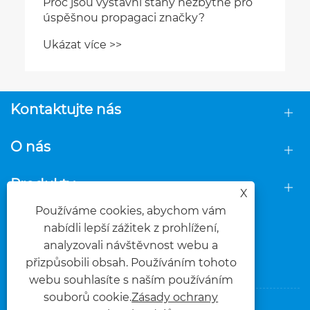
Proč jsou výstavní stany nezbytné pro
úspěšnou propagaci značky?
Ukázat více >>
Kontaktujte nás
O nás
Produkty
X
Používáme cookies, abychom vám
NÁSLEDUJ NÁS
nabídli lepší zážitek z prohlížení,
analyzovali návštěvnost webu a
přizpůsobili obsah. Používáním tohoto
webu souhlasíte s naším používáním
souborů cookie.
Zásady ochrany