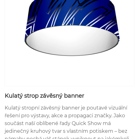
Kulatý strop závěsný banner
Kulatý stropní závěsný banner je poutavé vizuální
řešení pro výstavy, akce a propagaci značky. Jako
součást naší oblíbené řady Quick Show má
jedinečný kruhový tvar s vlastním potiskem – bez
námahy nechá váš stánek vyniknout na jakémkoli