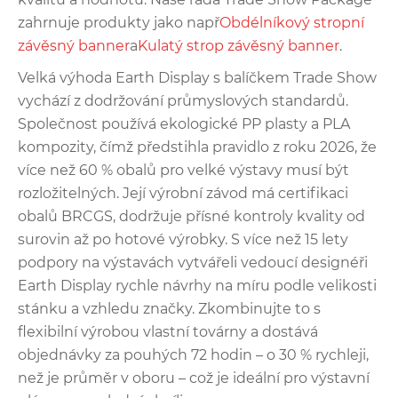
zahrnuje produkty jako např
Obdélníkový stropní
závěsný banner
a
Kulatý strop závěsný banner
.
Velká výhoda Earth Display s balíčkem Trade Show
vychází z dodržování průmyslových standardů.
Společnost používá ekologické PP plasty a PLA
kompozity, čímž předstihla pravidlo z roku 2026, že
více než 60 % obalů pro velké výstavy musí být
rozložitelných. Její výrobní závod má certifikaci
obalů BRCGS, dodržuje přísné kontroly kvality od
surovin až po hotové výrobky. S více než 15 lety
podpory na výstavách vytvářeli vedoucí designéři
Earth Display rychle návrhy na míru podle velikosti
stánku a vzhledu značky. Zkombinujte to s
flexibilní výrobou vlastní továrny a dostává
objednávky za pouhých 72 hodin – o 30 % rychleji,
než je průměr v oboru – což je ideální pro výstavní