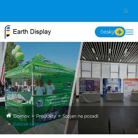
český
Domov
Produkty
Stojan na pozadí
Balíček veletrhu