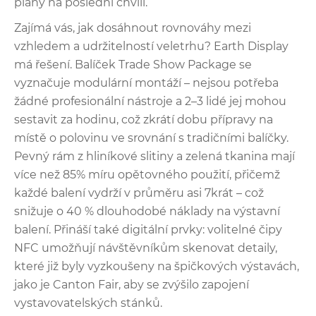
plány na poslední chvíli.
Zajímá vás, jak dosáhnout rovnováhy mezi
vzhledem a udržitelností veletrhu? Earth Display
má řešení. Balíček Trade Show Package se
vyznačuje modulární montáží – nejsou potřeba
žádné profesionální nástroje a 2–3 lidé jej mohou
sestavit za hodinu, což zkrátí dobu přípravy na
místě o polovinu ve srovnání s tradičními balíčky.
Pevný rám z hliníkové slitiny a zelená tkanina mají
více než 85% míru opětovného použití, přičemž
každé balení vydrží v průměru asi 7krát – což
snižuje o 40 % dlouhodobé náklady na výstavní
balení. Přináší také digitální prvky: volitelné čipy
NFC umožňují návštěvníkům skenovat detaily,
které již byly vyzkoušeny na špičkových výstavách,
jako je Canton Fair, aby se zvýšilo zapojení
vystavovatelských stánků.