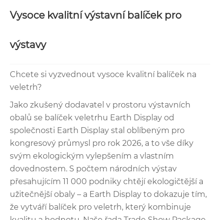
Vysoce kvalitní výstavní balíček pro
výstavy
Chcete si vyzvednout vysoce kvalitní balíček na
veletrh?
Jako zkušený dodavatel v prostoru výstavních
obalů se balíček veletrhu Earth Display od
společnosti Earth Display stal oblíbeným pro
kongresový průmysl pro rok 2026, a to vše díky
svým ekologickým vylepšením a vlastním
dovednostem. S počtem národních výstav
přesahujícím 11 000 podniky chtějí ekologičtější a
užitečnější obaly – a Earth Display to dokazuje tím,
že vytváří balíček pro veletrh, který kombinuje
kvalitu a hodnotu. Naše řada Trade Show Package