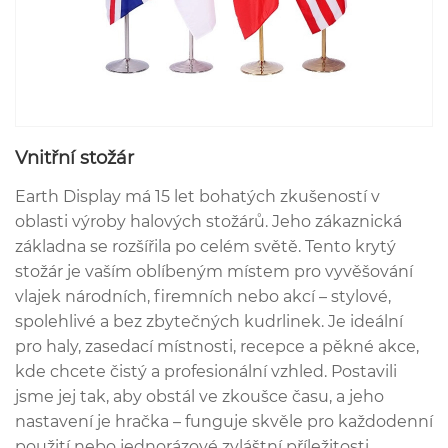
Vnitřní stožár
Earth Display má 15 let bohatých zkušeností v
oblasti výroby halových stožárů. Jeho zákaznická
základna se rozšířila po celém světě. Tento krytý
stožár je vaším oblíbeným místem pro vyvěšování
vlajek národních, firemních nebo akcí – stylové,
spolehlivé a bez zbytečných kudrlinek. Je ideální
pro haly, zasedací místnosti, recepce a pěkné akce,
kde chcete čistý a profesionální vzhled. Postavili
jsme jej tak, aby obstál ve zkoušce času, a jeho
nastavení je hračka – funguje skvěle pro každodenní
použití nebo jednorázové zvláštní příležitosti.