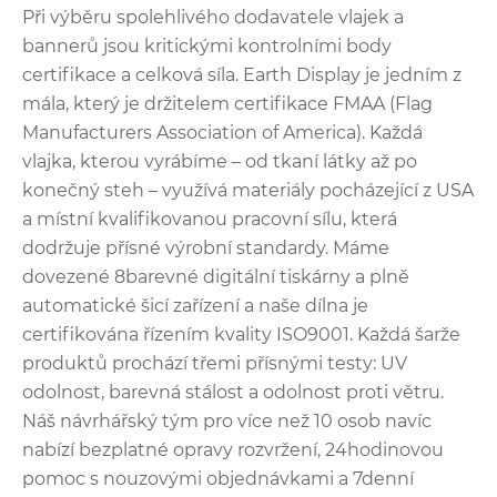
Při výběru spolehlivého dodavatele vlajek a
bannerů jsou kritickými kontrolními body
certifikace a celková síla. Earth Display je jedním z
mála, který je držitelem certifikace FMAA (Flag
Manufacturers Association of America). Každá
vlajka, kterou vyrábíme – od tkaní látky až po
konečný steh – využívá materiály pocházející z USA
a místní kvalifikovanou pracovní sílu, která
dodržuje přísné výrobní standardy. Máme
dovezené 8barevné digitální tiskárny a plně
automatické šicí zařízení a naše dílna je
certifikována řízením kvality ISO9001. Každá šarže
produktů prochází třemi přísnými testy: UV
odolnost, barevná stálost a odolnost proti větru.
Náš návrhářský tým pro více než 10 osob navíc
nabízí bezplatné opravy rozvržení, 24hodinovou
pomoc s nouzovými objednávkami a 7denní