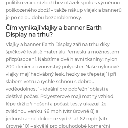
politiku vrácení zboží bez otázek spolu s výměnou
poškozeného zboží – takže nákup vlajek a bannerů
je po celou dobu bezproblémový.
Čím vynikají vlajky a banner Earth
Display na trhu?
Vlajky a banner Earth Display září na trhu díky
špičkové kvalitě materiálu, řemeslu a možnostem
přizpůsobení. Nabízíme dvě hlavní tkaniny: nylon
200 denier a dvouvrstvý polyester. Naše nylonové
vlajky mají hedvábný lesk, hezky se třepetají i při
slabém větru a rychle schnou s dobrou
voděodolností – ideální pro pobřežní oblasti a
deštivé počasí. Polyesterové mají matný vzhled,
lépe drží při nošení a počasí; testy ukazují, že
zvládnou venku 46 mph (vítr úrovně 8) a
jednostranné dokonce vydrží až 62 mph (vítr
úrovně 10) – skvělé pro dlouhodobé komerční