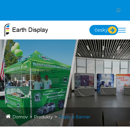
český
Domov
Produkty
Vlajky a Banner