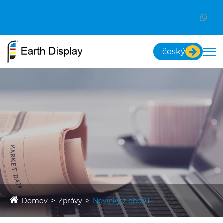
český
Domov
Zprávy
Novinky z oboru