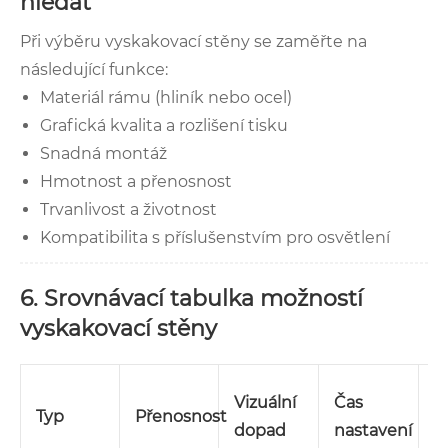
hledat
Při výběru vyskakovací stěny se zaměřte na
následující funkce:
Materiál rámu (hliník nebo ocel)
Grafická kvalita a rozlišení tisku
Snadná montáž
Hmotnost a přenosnost
Trvanlivost a životnost
Kompatibilita s příslušenstvím pro osvětlení
6. Srovnávací tabulka možností
vyskakovací stěny
N
Vizuální
Čas
Typ
Přenosnost
p
dopad
nastavení
p