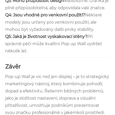
Q3: Mohu přizpůsobit design?
Absolutně. Grafika je
plně přizpůsobitelná, aby odpovídala vaší značce.
Q4: Jsou vhodné pro venkovní použití?
Některé
modely jsou určeny pro venkovní použití, ale
mohou být vyžadovány další prvky stability.
Q5: Jaká je životnost vyskakovací stěny?
Při
správné péči může kvalitní Pop up Wall vydržet
několik let.
Závěr
Pop-up Wall je víc než jen displej – je to strategický
marketingový nástroj, který kombinuje pohodlí,
dopad a efektivitu. Řešením běžných problémů,
jako je složitost nastavení, doprava a vizuální
přitažlivost, umožňuje podnikům prezentovat
svou značku profesionálně v jakémkoli prostředí.