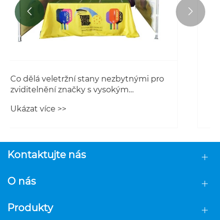


Jak obdélníkové plážové vlajky
podporují venkovní viditelnost značky
na místních trzích?
Ukázat více >>
Kontaktujte nás
O nás
Produkty