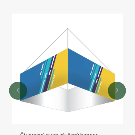
Obdélníkový stropní závěsný banner
Ukázat více >>

