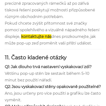
precizně zpracovaných rámečků až po zářivá
tisková řešení poskytují možnosti přizpůsobené
různým obchodním potřebám.
Pokud chcete zvýšit přítomnost své značky
pomocí spolehlivého a vizuálně nápadného řešení
displeje,
kontaktujte nás
dnes prozkoumejte, jak
může pop-up zeď proměnit vaši příští událost.
11. Často kladené otázky
Q1: Jak dlouho trvá nastavení vyskakovací zdi?
Většinu pop-up stěn lze sestavit během 5–10
minut bez použití nářadí.
Q2: Jsou vyskakovací stěny opakovaně použitelné?
Ano, jsou určeny pro více použití a grafiku lze často
vyměnit.