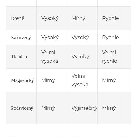
F
Vysoký
Mírný
Rychle
Rovně
a
Vysoký
Vysoký
Rychle
V
Zakřivený
Velmi
Velmi
Č
Vysoký
Tkanina
vysoká
rychle
c
Velmi
P
Mírný
Mírný
Magnetický
vysoká
d
V
Mírný
Výjimečný
Mírný
v
Podsvícený
m