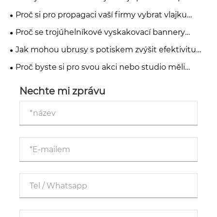
moderní reklamu a branding?
Proč si pro propagaci vaší firmy vybrat vlajku
Teardrop Flag?
Proč se trojúhelníkové vyskakovací bannery
stávají nejúčinnějším nástrojem venkovní reklamy
Jak mohou ubrusy s potiskem zvýšit efektivitu
pro akce a propagační akce
reklamy v malých firmách?
Proč byste si pro svou akci nebo studio měli
vybrat kulisový rám
Nechte mi zprávu