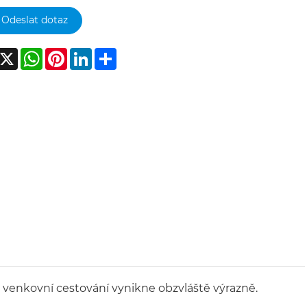
Odeslat dotaz
acebook
X
WhatsApp
Pinterest
LinkedIn
Share
pro venkovní cestování vynikne obzvláště výrazně.