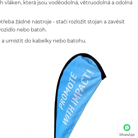
ch vláken, která jsou voděodolná, větruodolná a odolná
řeba žádné nástroje - stačí rozložit stojan a zavěsit
 vozidlo nebo batoh.
žit a umístit do kabelky nebo batohu.
WhatsApp