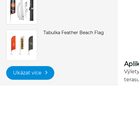
Tabulka Feather Beach Flag
Apli
Výlet
Ukázat více
teras