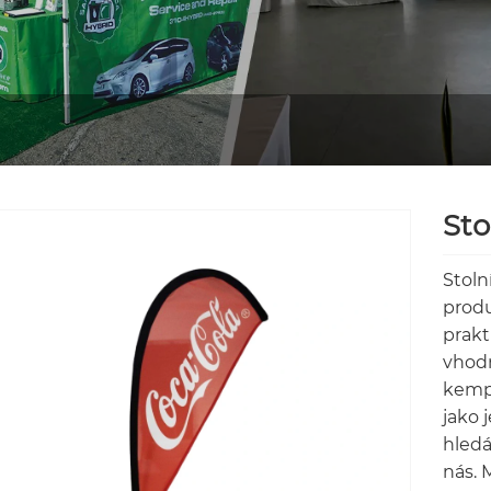
Sto
Stoln
produ
prakt
vhodn
kempo
jako 
hledá
nás.