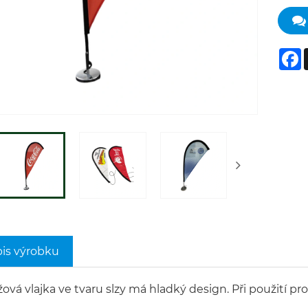
F
is výrobku
ážová vlajka ve tvaru slzy má hladký design. Při použití 