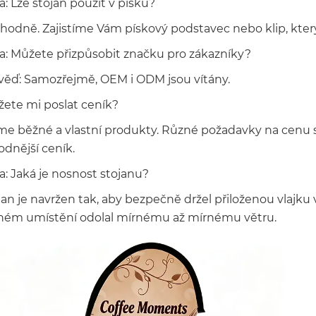
: Lze stojan použít v písku?
hodně. Zajistíme Vám pískový podstavec nebo klip, který 
a: Můžete přizpůsobit značku pro zákazníky?
ěď: Samozřejmě, OEM i ODM jsou vítány.
žete mi poslat ceník?
me běžné a vlastní produkty. Různé požadavky na cenu s
odnější ceník.
a: Jaká je nosnost stojanu?
jan je navržen tak, aby bezpečně držel přiloženou vlajku v
ném umístění odolal mírnému až mírnému větru.