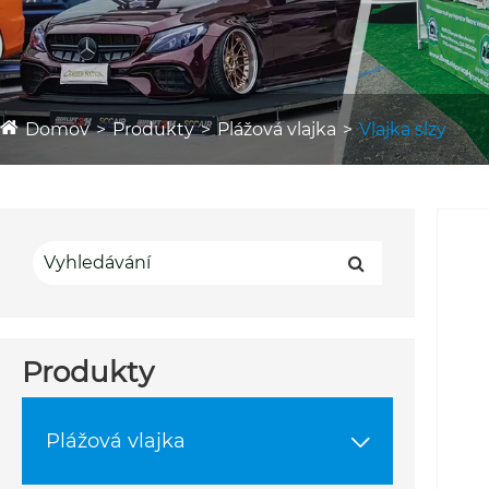
Domov
Produkty
Plážová vlajka
Vlajka slzy
Produkty
Plážová vlajka
