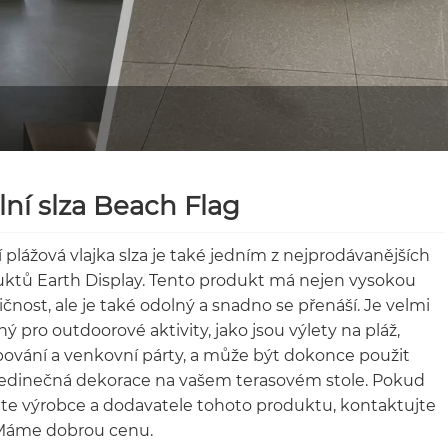
lní slza Beach Flag
í plážová vlajka slza je také jedním z nejprodávanějších
ktů Earth Display. Tento produkt má nejen vysokou
ičnost, ale je také odolný a snadno se přenáší. Je velmi
ý pro outdoorové aktivity, jako jsou výlety na pláž,
vání a venkovní párty, a může být dokonce použit
jedinečná dekorace na vašem terasovém stole. Pokud
te výrobce a dodavatele tohoto produktu, kontaktujte
 Máme dobrou cenu.