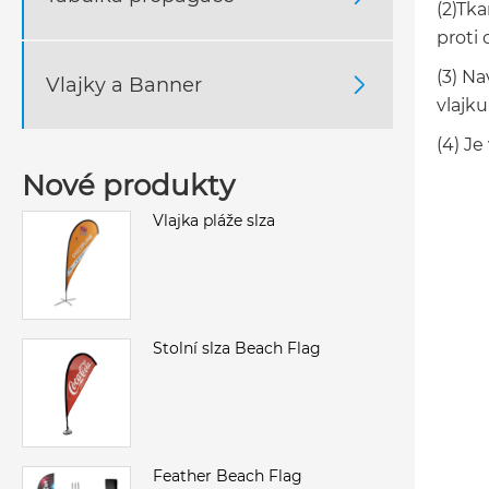
(2)Tka
proti 
(3) Na
Vlajky a Banner

vlajku
(4) Je
Nové produkty
Vlajka pláže slza
Stolní slza Beach Flag
Feather Beach Flag