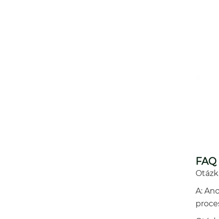
FAQ
Otázka
A: Ano
proce