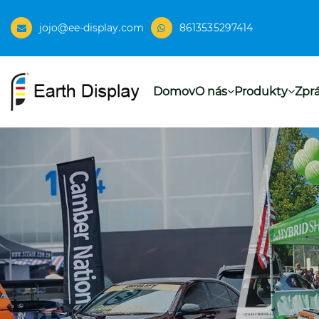
jojo@ee-display.com
8613535297414
Domov
O nás
Produkty
Zpr