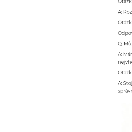
Otázka
A: Roz
Otázk
Odpov
Q: Mů
A: Má
nejvh
Otázk
A: Sto
správ