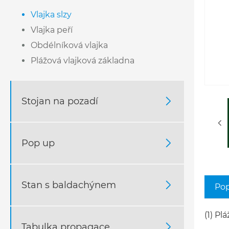
Vlajka slzy
Vlajka peří
Obdélníková vlajka
Plážová vlajková základna
Stojan na pozadí

Pop up

Stan s baldachýnem

Pop
(1) Pl
Tabulka propagace
