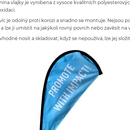
nina vlajky je vyrobena z vysoce kvalitních polyesterový
oxidaci.
víc je odolný proti korozi a snadno se montuje. Nejsou pot
 a lze ji umístit na jakýkoli rovný povrch nebo zavěsit na
 vhodné nosit a skladovat; když se nepoužívá, lze jej slo