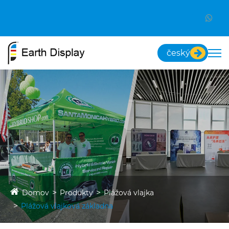
český
Domov
Produkty
Plážová vlajka
Plážová vlajková základna