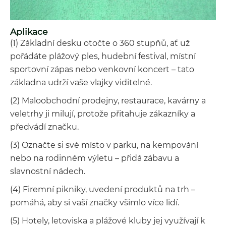
Aplikace
(1) Základní desku otočte o 360 stupňů, ať už
pořádáte plážový ples, hudební festival, místní
sportovní zápas nebo venkovní koncert – tato
základna udrží vaše vlajky viditelné.
(2) Maloobchodní prodejny, restaurace, kavárny a
veletrhy ji milují, protože přitahuje zákazníky a
předvádí značku.
(3) Označte si své místo v parku, na kempování
nebo na rodinném výletu – přidá zábavu a
slavnostní nádech.
(4) Firemní pikniky, uvedení produktů na trh –
pomáhá, aby si vaší značky všimlo více lidí.
(5) Hotely, letoviska a plážové kluby jej využívají k