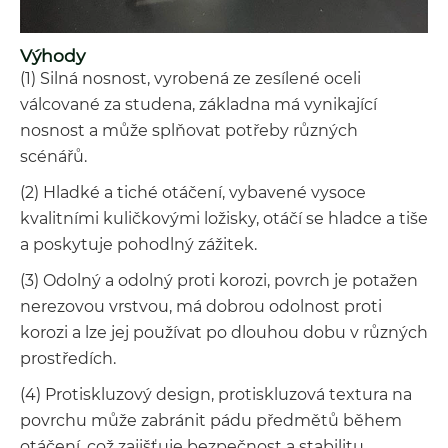
Výhody
(1) Silná nosnost, vyrobená ze zesílené oceli
válcované za studena, základna má vynikající
nosnost a může splňovat potřeby různých
scénářů.
(2) Hladké a tiché otáčení, vybavené vysoce
kvalitními kuličkovými ložisky, otáčí se hladce a tiše
a poskytuje pohodlný zážitek.
(3) Odolný a odolný proti korozi, povrch je potažen
nerezovou vrstvou, má dobrou odolnost proti
korozi a lze jej používat po dlouhou dobu v různých
prostředích.
(4) Protiskluzový design, protiskluzová textura na
povrchu může zabránit pádu předmětů během
otáčení, což zajišťuje bezpečnost a stabilitu.