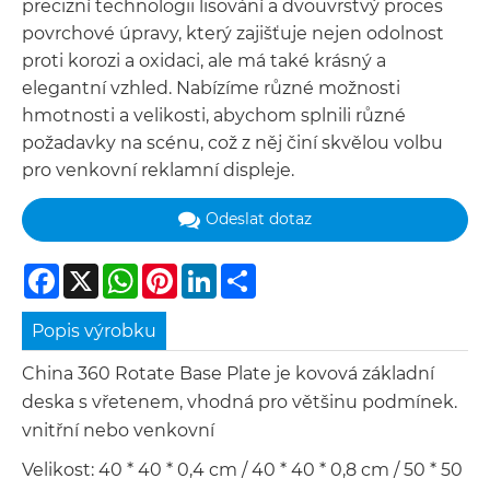
precizní technologii lisování a dvouvrstvý proces
povrchové úpravy, který zajišťuje nejen odolnost
proti korozi a oxidaci, ale má také krásný a
elegantní vzhled. Nabízíme různé možnosti
hmotnosti a velikosti, abychom splnili různé
požadavky na scénu, což z něj činí skvělou volbu
pro venkovní reklamní displeje.
Odeslat dotaz
Facebook
X
WhatsApp
Pinterest
LinkedIn
Share
Popis výrobku
China 360 Rotate Base Plate je kovová základní
deska s vřetenem, vhodná pro většinu podmínek.
vnitřní nebo venkovní
Velikost: 40 * 40 * 0,4 cm / 40 * 40 * 0,8 cm / 50 * 50