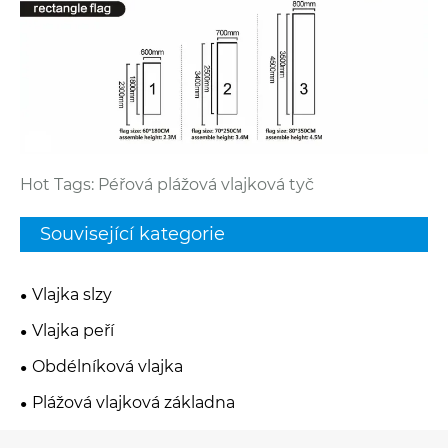
Hot Tags: Péřová plážová vlajková tyč
Související kategorie
Vlajka slzy
Vlajka peří
Obdélníková vlajka
Plážová vlajková základna