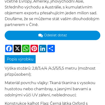
včetně Evropy, Ameriky, jihovýchodní Asie,
Středního východu a Austrálie, s kumulativním
objemem exportu přesahujícím jeden milion sad.
Doufáme, že se můžeme stát vaším dlouhodobým
partnerem v Číně.
Odeslat dotaz
Facebook
X
WhatsApp
Pinterest
LinkedIn
Share
Popis výrobku
Výška stožárů: 2,8/3,4/4 /4,5/5/5,5 metru (možnost
přizpůsobení);
Materiál povrchu vlajky: Tkaná tkanina s vysokou
hustotou nebo chambray, s jasnými barvami a
odolnými vůči UV záření, neblednoucí;
Konstrukce kalhot Flag: Černá látka Oxford s