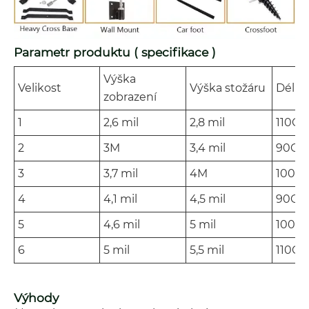
Parametr produktu ( specifikace )
Výška
Velikost
Výška stožáru
Délka
zobrazení
1
2,6 mil
2,8 mil
110C
2
3M
3,4 mil
90CM
3
3,7 mil
4M
100C
4
4,1 mil
4,5 mil
90CM
5
4,6 mil
5 mil
100C
6
5 mil
5,5 mil
110C
Výhody