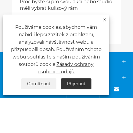
Proč byste si pro svou akci nebo studio
měli vybrat kulisový rám
X
Ukázat více >>
Používáme cookies, abychom vám
nabídli lepší zážitek z prohlížení,
analyzovali návštěvnost webu a
přizpůsobili obsah. Používáním tohoto
webu souhlasíte s naším používáním
Kontaktujte nás
souborů cookie.
Zásady ochrany
osobních údajů
O nás
Odmítnout
Přijmout




Produkty
NÁSLEDUJ NÁS