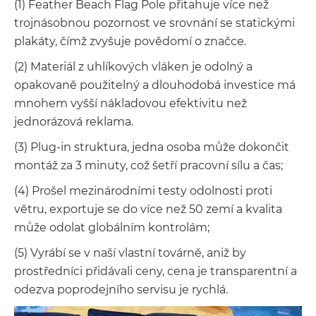
(1) Feather Beach Flag Pole přitahuje více než
trojnásobnou pozornost ve srovnání se statickými
plakáty, čímž zvyšuje povědomí o značce.
(2) Materiál z uhlíkových vláken je odolný a
opakovaně použitelný a dlouhodobá investice má
mnohem vyšší nákladovou efektivitu než
jednorázová reklama.
(3) Plug-in struktura, jedna osoba může dokončit
montáž za 3 minuty, což šetří pracovní sílu a čas;
(4) Prošel mezinárodními testy odolnosti proti
větru, exportuje se do více než 50 zemí a kvalita
může odolat globálním kontrolám;
(5) Vyrábí se v naší vlastní továrně, aniž by
prostředníci přidávali ceny, cena je transparentní a
odezva poprodejního servisu je rychlá.