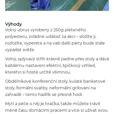
Výhody
Volný ubrus vyrobený z 250g pleteného
polyesteru, zvládne událost za akcí – složíte ji,
rozložíte, vyperete a na vaší další párty bude stále
vypadat svěže.
Volný, splývavý střih krásně padne přes stoly a dává
každému nastavení efektní, špičkový vzhled,
kterého si hosté určitě všimnou.
Obdélníkové konferenční stoly, kulaté banketové
stoly, formální svatby, neformální grilování na
zahradě – tento hadřík se přesně hodí.
Mytí a péče o něj je hračka, takže můžete trávit
méně času domácími pracemi a více si užívat svou