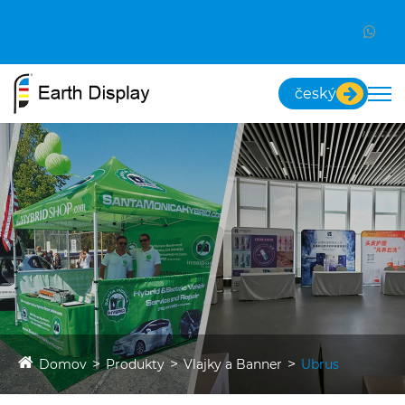
český
Domov
Produkty
Vlajky a Banner
Ubrus