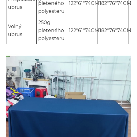
pleteného
122*61*74CM
182*76*74CM
24
ubrus
polyesteru
250g
Volný
pleteného
122*61*74CM
182*76*74CM
24
ubrus
polyesteru