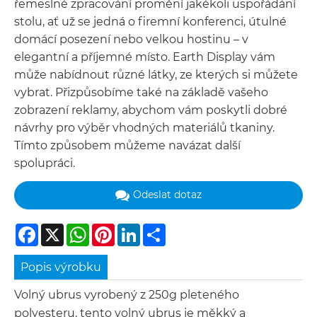
řemeslné zpracování promění jakékoli uspořádání
stolu, ať už se jedná o firemní konferenci, útulné
domácí posezení nebo velkou hostinu – v
elegantní a příjemné místo. Earth Display vám
může nabídnout různé látky, ze kterých si můžete
vybrat. Přizpůsobíme také na základě vašeho
zobrazení reklamy, abychom vám poskytli dobré
návrhy pro výběr vhodných materiálů tkaniny.
Tímto způsobem můžeme navázat další
spolupráci.
Odeslat dotaz
Facebook
X
WhatsApp
Pinterest
LinkedIn
Share
Popis výrobku
Volný ubrus vyrobený z 250g pleteného
polyesteru, tento volný ubrus je měkký a