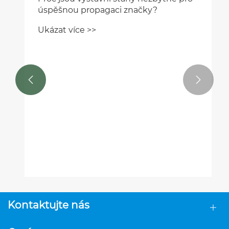


Proč jsou výstavní stany nezbytné pro
úspěšnou propagaci značky?
Ukázat více >>