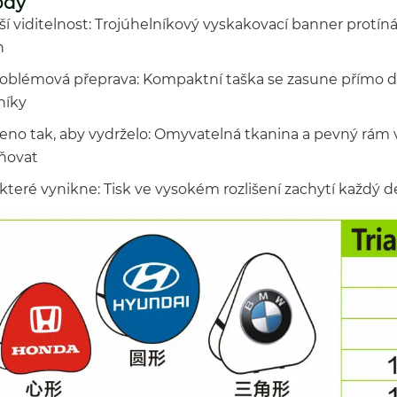
ody
pší viditelnost: Trojúhelníkový vyskakovací banner protí
h
oblémová přeprava: Kompaktní taška se zasune přímo do p
níky
eno tak, aby vydrželo: Omyvatelná tkanina a pevný rám vy
ňovat
které vynikne: Tisk ve vysokém rozlišení zachytí každý de