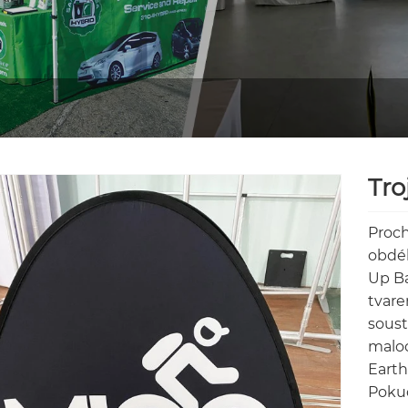
Tro
Prochá
obdél
Up Ba
tvare
soust
maloo
Earth
Pokud