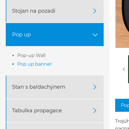
Stojan na pozadí

Pop up

Pop-up Wall
Pop up banner
Stan s baldachýnem

Pop
Tabulka propagace

Trojúh
nacpan