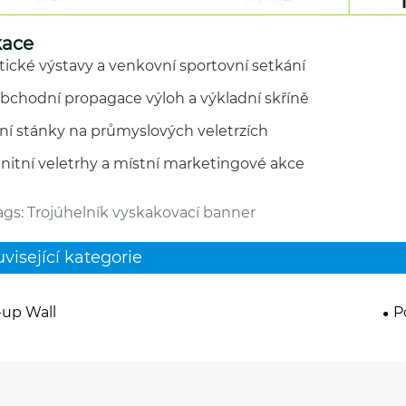
kace
stické výstavy a venkovní sportovní setkání
bchodní propagace výloh a výkladní skříně
ní stánky na průmyslových veletrzích
itní veletrhy a místní marketingové akce
ags: Trojúhelník vyskakovací banner
visející kategorie
up Wall
P