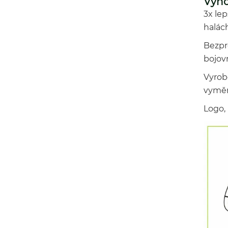
Výh
3x le
halác
Bezpr
bojov
Vyrob
vymě
Logo, 