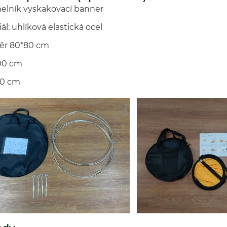
helník vyskakovací banner
ál: uhlíková elastická ocel
ěr 80*80 cm
00 cm
20 cm