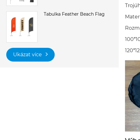
Trojú
Tabulka Feather Beach Flag
Materi
Rozm
100*1
120*1
Ukázat více