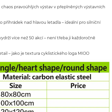
ná chaos pravoúhlých výstav v přeplněných výstavních
řihrádek nad hlavou letadla – ideální pro silniční
drží více než 50 akcí – není třeba ji každoročně
tail – jako je textura cyklistického loga MIOO