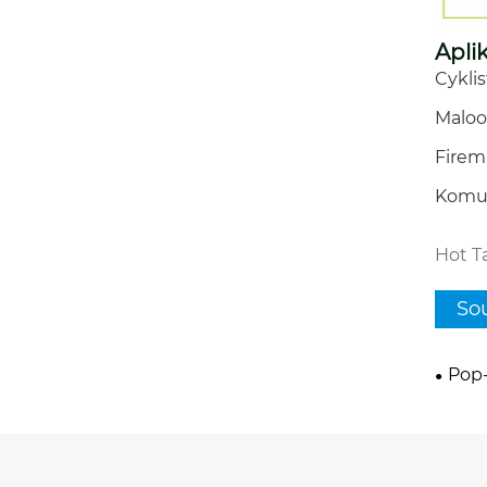
Apli
Cykli
Maloo
Firem
Komun
Hot T
Sou
Pop-