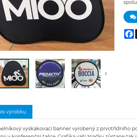
spolu
F
is výrobku
elníkový vyskakovací banner vyrobený z prvotřídního poly
ý v konferenční tašce. Grafika vaší značky zůstane tak ja