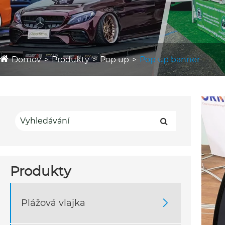
Domov
Produkty
Pop up
Pop up banner
Produkty
Plážová vlajka
