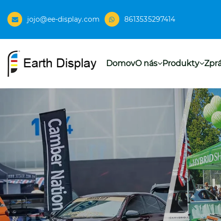
jojo@ee-display.com
8613535297414
Domov
O nás
Produkty
Zpr