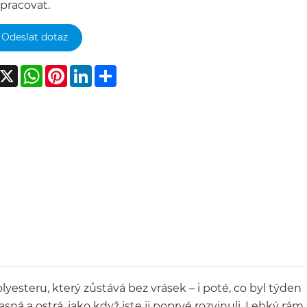
pracovat.
Odeslat dotaz
acebook
X
WhatsApp
Pinterest
LinkedIn
Share
esteru, který zůstává bez vrásek – i poté, co byl týden
sná a ostrá, jako když jste ji poprvé rozvinuli. Lehký rám